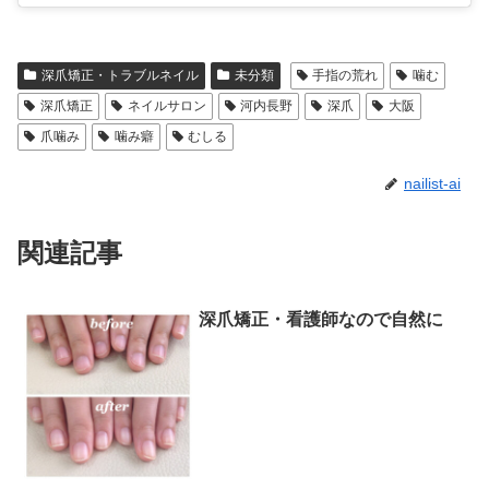
深爪矯正・トラブルネイル
未分類
手指の荒れ
噛む
深爪矯正
ネイルサロン
河内長野
深爪
大阪
爪噛み
噛み癖
むしる
nailist-ai
関連記事
深爪矯正・看護師なので自然に