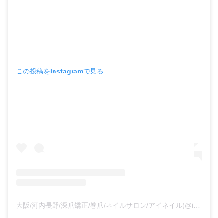
この投稿をInstagramで見る
大阪/河内長野/深爪矯正/巻爪/ネイルサロン/アイネイル(@i_nail_i)がシェアした投稿