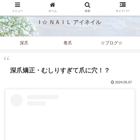
大阪河内長野の深爪矯正専門ネイルサロン
メニュー
ホーム
検索
サイドバー
I ☆ ＮＡＩＬ アイネイル
深爪
巻爪
☆ブログ☆
深爪矯正・むしりすぎて爪に穴！？
2024.05.07